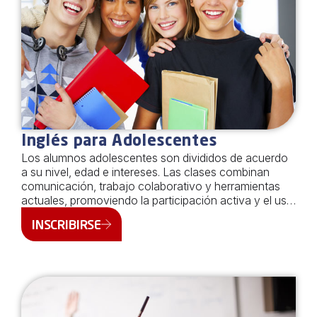
Inglés para Adolescentes
Los alumnos adolescentes son divididos de acuerdo
a su nivel, edad e intereses. Las clases combinan
comunicación, trabajo colaborativo y herramientas
actuales, promoviendo la participación activa y el uso
real del idioma. Acompañamos su desarrollo
INSCRIBIRSE
académico fortaleciendo la confianza, la autonomía y
las habilidades necesarias para su futuro educativo y
profesional. Todos los cursos de adolescentes se
dictan de manera presencial y cuentan con una carga
horaria de 3 horas semanales. Curso Edades Días y
Horario Nivel Aproximado Teens 1 11 a 14 años
Martes y Jueves / 18 a 19:30 Básico Teens 1A 11 a 13