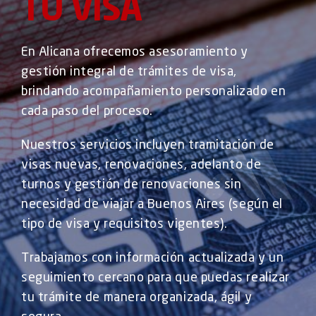
TU VISA
En Alicana ofrecemos asesoramiento y
gestión integral de trámites de visa,
brindando acompañamiento personalizado en
cada paso del proceso.
Nuestros servicios incluyen tramitación de
visas nuevas, renovaciones, adelanto de
turnos y gestión de renovaciones sin
necesidad de viajar a Buenos Aires (según el
tipo de visa y requisitos vigentes).
Trabajamos con información actualizada y un
seguimiento cercano para que puedas realizar
tu trámite de manera organizada, ágil y
segura.