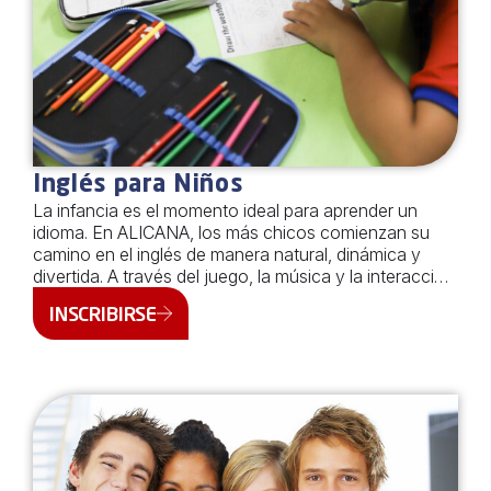
Inglés para Niños
La infancia es el momento ideal para aprender un
idioma. En ALICANA, los más chicos comienzan su
camino en el inglés de manera natural, dinámica y
divertida. A través del juego, la música y la interacción
constante, transformamos el aprendizaje en una
INSCRIBIRSE
experiencia positiva desde el primer día. Todos los
cursos de niños se dictan de manera presencial y
cuentan con una carga horaria de 3 horas semanales.
Curso Edad Días y horario Kids 1 6 años Lunes y
Miércoles / 16 a 17:30 Kids 2 6 a 7 años Lunes y
Miércoles / 16 a 17:30 Kids 3 6 a […]